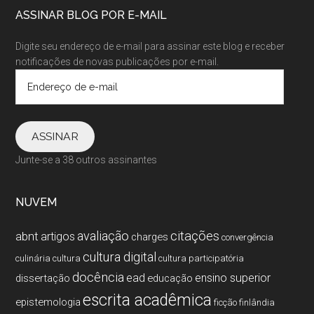
ASSINAR BLOG POR E-MAIL
Digite seu endereço de e-mail para assinar este blog e receber
notificações de novas publicações por e-mail.
Endereço
de
e-
mail
ASSINAR
Junte-se a 38 outros assinantes
NUVEM
citações
avaliação
abnt
artigos
charges
convergência
cultura digital
culinária
cultura
cultura participatória
docência
ead
ensino superior
dissertação
educação
escrita acadêmica
epistemologia
ficção
finlândia