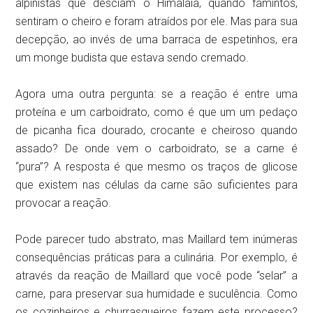
alpinistas que desciam o Himalaia, quando famintos,
sentiram o cheiro e foram atraídos por ele. Mas para sua
decepção, ao invés de uma barraca de espetinhos, era
um monge budista que estava sendo cremado.
Agora uma outra pergunta: se a reação é entre uma
proteína e um carboidrato, como é que um um pedaço
de picanha fica dourado, crocante e cheiroso quando
assado? De onde vem o carboidrato, se a carne é
“pura”? A resposta é que mesmo os traços de glicose
que existem nas células da carne são suficientes para
provocar a reação.
Pode parecer tudo abstrato, mas Maillard tem inúmeras
consequências práticas para a culinária. Por exemplo, é
através da reação de Maillard que você pode “selar” a
carne, para preservar sua humidade e suculência. Como
os cozinheiros e churrasqueiros fazem este processo?