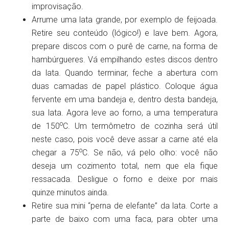
improvisação.
Arrume uma lata grande, por exemplo de feijoada.
Retire seu conteúdo (lógico!) e lave bem. Agora,
prepare discos com o purê de carne, na forma de
hambúrgueres. Vá empilhando estes discos dentro
da lata. Quando terminar, feche a abertura com
duas camadas de papel plástico. Coloque água
fervente em uma bandeja e, dentro desta bandeja,
sua lata. Agora leve ao forno, a uma temperatura
o
de 150
C. Um termômetro de cozinha será útil
neste caso, pois você deve assar a carne até ela
o
chegar a 75
C. Se não, vá pelo olho: você não
deseja um cozimento total, nem que ela fique
ressacada. Desligue o forno e deixe por mais
quinze minutos ainda.
Retire sua mini “perna de elefante” da lata. Corte a
parte de baixo com uma faca, para obter uma