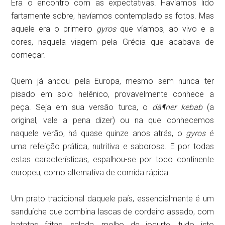
Era o encontro com as expectativas. Havíamos lido
fartamente sobre, havíamos contemplado as fotos. Mas
aquele era o primeiro
gyros
que víamos, ao vivo e a
cores, naquela viagem pela Grécia que acabava de
começar.
Quem já andou pela Europa, mesmo sem nunca ter
pisado em solo helênico, provavelmente conhece a
peça. Seja em sua versão turca, o
dà¶ner kebab
(a
original, vale a pena dizer) ou na que conhecemos
naquele verão, há quase quinze anos atrás, o
gyros
é
uma refeição prática, nutritiva e saborosa. E por todas
estas características, espalhou-se por todo continente
europeu, como alternativa de comida rápida.
Um prato tradicional daquele país, essencialmente é um
sanduíche que combina lascas de cordeiro assado, com
batatas fritas, salada, molho de iogurte, tudo isto