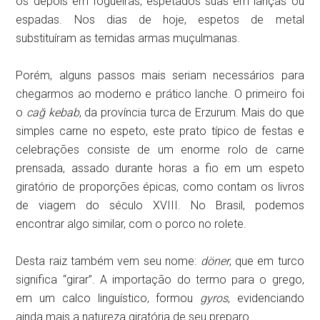
os depois em fogueiras, espetados suas em lanças ou
espadas. Nos dias de hoje, espetos de metal
substituíram as temidas armas muçulmanas.
Porém, alguns passos mais seriam necessários para
chegarmos ao moderno e prático lanche. O primeiro foi
o
cağ kebab
, da província turca de Erzurum. Mais do que
simples carne no espeto, este prato típico de festas e
celebrações consiste de um enorme rolo de carne
prensada, assado durante horas a fio em um espeto
giratório de proporções épicas, como contam os livros
de viagem do século XVIII. No Brasil, podemos
encontrar algo similar, com o porco no rolete.
Desta raiz também vem seu nome:
döner
, que em turco
significa “girar”. A importação do termo para o grego,
em um calco linguístico, formou
gyros
, evidenciando
ainda mais a natureza giratória de seu preparo.