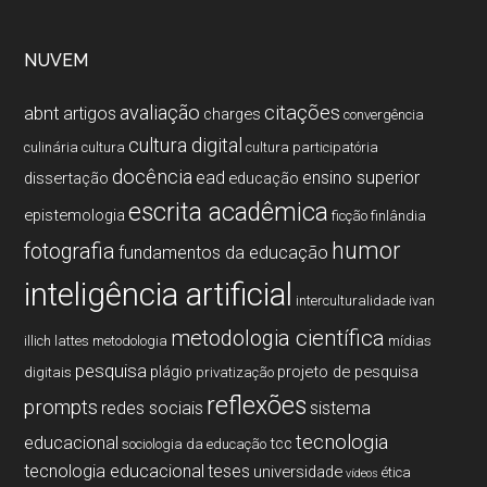
NUVEM
citações
avaliação
abnt
artigos
charges
convergência
cultura digital
culinária
cultura
cultura participatória
docência
ead
ensino superior
dissertação
educação
escrita acadêmica
epistemologia
ficção
finlândia
humor
fotografia
fundamentos da educação
inteligência artificial
interculturalidade
ivan
metodologia cientí­fica
illich
lattes
metodologia
mí­dias
pesquisa
plágio
projeto de pesquisa
digitais
privatização
reflexões
prompts
redes sociais
sistema
tecnologia
educacional
tcc
sociologia da educação
tecnologia educacional
teses
universidade
ética
vídeos