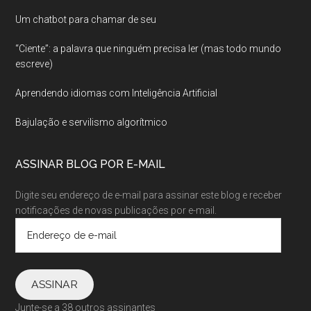
Um chatbot para chamar de seu
“Ciente”: a palavra que ninguém precisa ler (mas todo mundo
escreve)
Aprendendo idiomas com Inteligência Artificial
Bajulação e servilismo algorítmico
ASSINAR BLOG POR E-MAIL
Digite seu endereço de e-mail para assinar este blog e receber
notificações de novas publicações por e-mail.
Endereço
de
e-
mail
ASSINAR
Junte-se a 38 outros assinantes