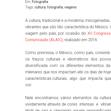
Em:
Fotografia
Tags:
cultura
,
fotografia
,
viagens
A cultura, tradicional e a moderna, miscigenada
vibrantes que são tão característica do México. 
viagem pelo país, por ocasião do
XII Congress
Comunicação (ALAIC)
, realizado em 2016.
Como premissa, o México, como país, consiste
os traços culturais e idiomáticos dos po
diversificada com os diferentes elementos da
milenares que nos impactam até os dias de hoje,
características culturais, algo que impacta qua
cor.
Nele encontramos vários elementos da cultura
vividamente através de cores intensas e vibra
têxtil de raiz e chegando aquele ressignifica