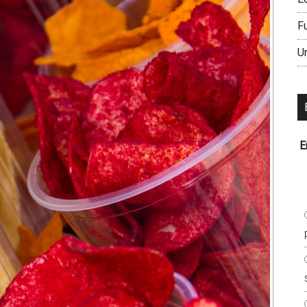
F
U
E