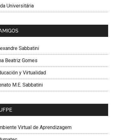
da Universitária
AMIGOS
lexandre Sabbatini
na Beatriz Gomes
ucación y Virtualidad
enato M.E. Sabbatini
UFPE
mbiente Virtual de Aprendizagem
dumatec