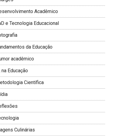
esenvolvimento Acadêmico
aD e Tecnologia Educacional
otografia
undamentos da Educação
umor acadêmico
A na Educação
todologia Cientí­fica
­dia
eflexões
ecnologia
iagens Culinárias