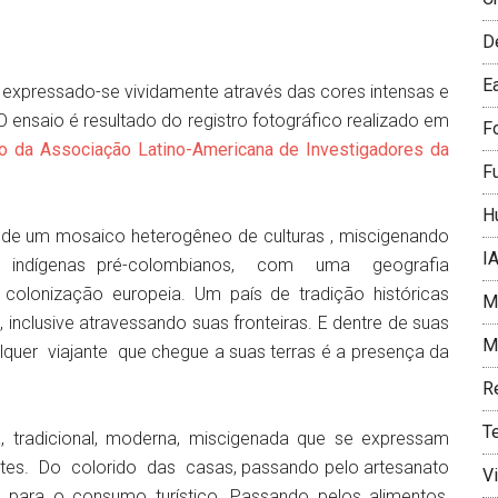
D
E
s, expressado-se vividamente através das cores intensas e
O ensaio é resultado do registro fotográfico realizado em
F
o da Associação Latino-Americana de Investigadores da
F
H
 de um mosaico heterogêneo de culturas , miscigenando
I
vos indígenas pré-colombianos, com uma geografia
 colonização europeia. Um país de tradição históricas
Me
 inclusive atravessando suas fronteiras. E dentre de suas
Mí
lquer viajante que chegue a suas terras é a presença da
R
T
, tradicional, moderna, miscigenada que se expressam
ntes. Do colorido das casas, passando pelo artesanato
V
do para o consumo turístico. Passando pelos alimentos,