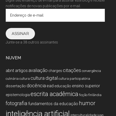
Digite seu endereço de e-mail para assinar este blog e receber
notificações de novas publicações por e-mail.
Endereço
de
e-
mail
ASSINAR
Junte-se a 38 outros assinantes
NUVEM
citações
avaliação
abnt
artigos
charges
convergência
cultura digital
culinária
cultura
cultura participatória
docência
ead
ensino superior
dissertação
educação
escrita acadêmica
epistemologia
ficção
finlândia
humor
fotografia
fundamentos da educação
inteligência artificial
interculturalidade
ivan