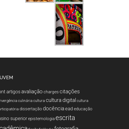
UVEM
citações
avaliação
bnt
artigos
charges
cultura digital
nvergência
culinária
cultura
cultura
docência
ead
dissertação
educação
rticipatória
escrita
nsino superior
epistemologia
cadêmica
fotografia