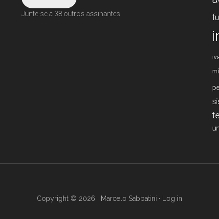
Junte-se a 38 outros assinantes
f
i
iv
mí
p
s
t
un
Copyright © 2026 · Marcelo Sabbatini ·
Log in