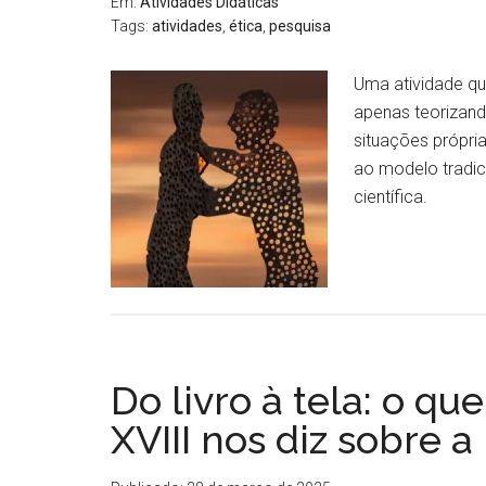
Em:
Atividades Didáticas
Tags:
atividades
,
ética
,
pesquisa
Uma atividade qu
apenas teorizand
situações própri
ao modelo tradic
científica.
Do livro à tela: o q
XVIII nos diz sobre a