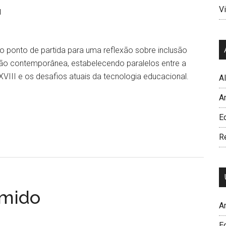
Vi
l
 ponto de partida para uma reflexão sobre inclusão
ção contemporânea, estabelecendo paralelos entre a
 XVIII e os desafios atuais da tecnologia educacional.
A
A
Ed
R
imido
A
E