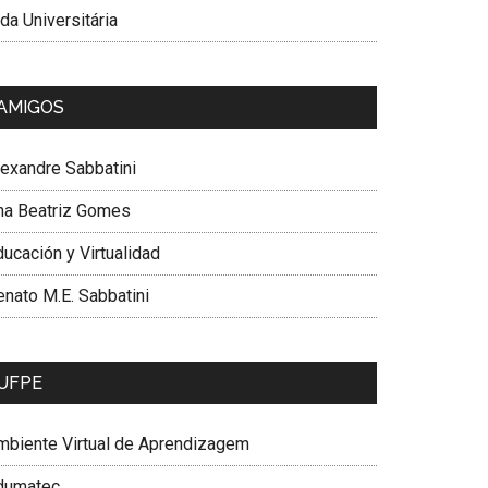
da Universitária
AMIGOS
lexandre Sabbatini
na Beatriz Gomes
ucación y Virtualidad
enato M.E. Sabbatini
UFPE
mbiente Virtual de Aprendizagem
dumatec