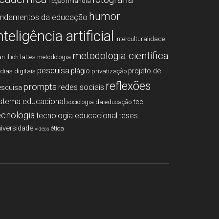
ficção
finlândia
humor
undamentos da educação
nteligência artificial
interculturalidade
metodologia cientí­fica
an illich
lattes
metodologia
pesquisa
plágio
projeto de
­dias digitais
privatização
reflexões
prompts
redes sociais
esquisa
istema educacional
tcc
sociologia da educação
ecnologia
tecnologia educacional
teses
iversidade
ética
vídeos