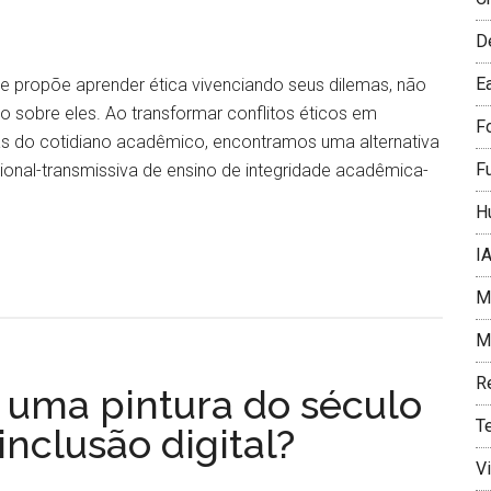
D
E
e propõe aprender ética vivenciando seus dilemas, não
o sobre eles. Ao transformar conflitos éticos em
F
as do cotidiano acadêmico, encontramos uma alternativa
F
ional-transmissiva de ensino de integridade acadêmica-
H
I
Me
Mí
R
ue uma pintura do século
T
 inclusão digital?
V