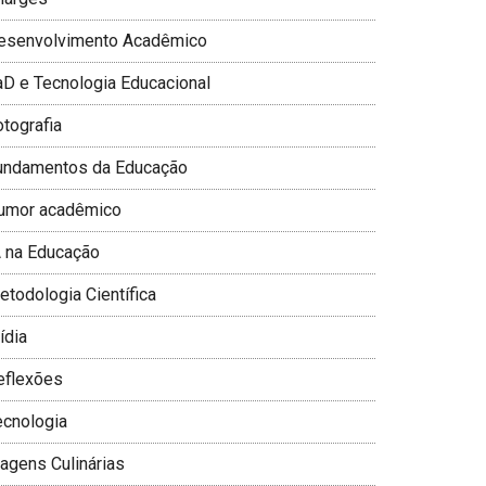
esenvolvimento Acadêmico
aD e Tecnologia Educacional
otografia
undamentos da Educação
umor acadêmico
A na Educação
todologia Cientí­fica
­dia
eflexões
ecnologia
iagens Culinárias