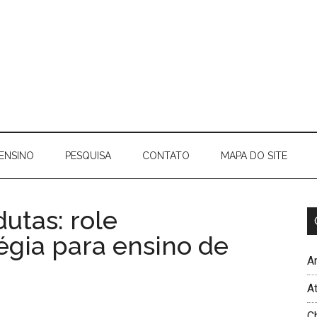
ENSINO
PESQUISA
CONTATO
MAPA DO SITE
utas: role
égia para ensino de
Ar
A
C