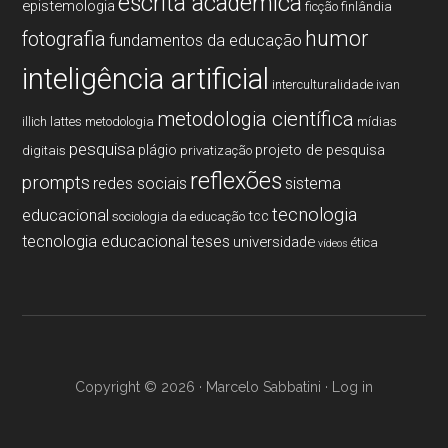
escrita acadêmica
epistemologia
ficção
finlândia
humor
fotografia
fundamentos da educação
inteligência artificial
interculturalidade
ivan
metodologia cientí­fica
illich
lattes
metodologia
mí­dias
pesquisa
plágio
projeto de pesquisa
digitais
privatização
reflexões
prompts
redes sociais
sistema
tecnologia
educacional
tcc
sociologia da educação
tecnologia educacional
teses
universidade
ética
vídeos
Copyright © 2026 · Marcelo Sabbatini ·
Log in