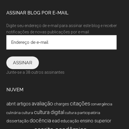
ASSINAR BLOG POR E-MAIL
Digite seu endereço de e-mail para assinar este blog e receber
notificações de novas publicações por e-mail.
Endereço
de
e-
mail
ASSINAR
Junte-se a 38 outros assinantes
NUVEM
citações
avaliação
abnt
artigos
charges
convergência
cultura digital
culinária
cultura
cultura participatória
docência
ead
ensino superior
dissertação
educação