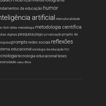
ficção
finlândia
humor
undamentos da educação
nteligência artificial
interculturalidade
metodologia cientí­fica
an illich
lattes
metodologia
pesquisa
plágio
projeto de
­dias digitais
privatização
reflexões
prompts
redes sociais
esquisa
istema educacional
tcc
sociologia da educação
ecnologia
tecnologia educacional
teses
iversidade
ética
vídeos