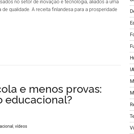
sados no setor de inovação e tecnologia, aliados a uma
 de qualidade. A receita finlandesa para a prosperidade
D
E
F
F
H
I
Me
ola e menos provas:
Mí
 educacional?
R
T
acional
,
vídeos
V