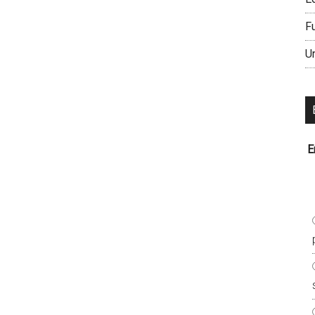
F
U
E