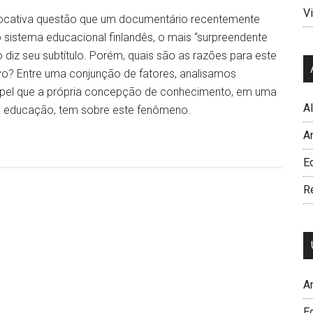
Vi
ocativa questão que um documentário recentemente
o sistema educacional finlandês, o mais “surpreendente
diz seu subtítulo. Porém, quais são as razões para este
o? Entre uma conjunção de fatores, analisamos
pel que a própria concepção de conhecimento, em uma
A
a educação, tem sobre este fenômeno.
A
Ed
R
A
E