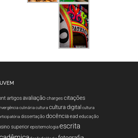
UVEM
citações
avaliação
bnt
artigos
charges
cultura digital
nvergência
culinária
cultura
cultura
docência
ead
dissertação
educação
rticipatória
escrita
nsino superior
epistemologia
cadêmica
fotografia