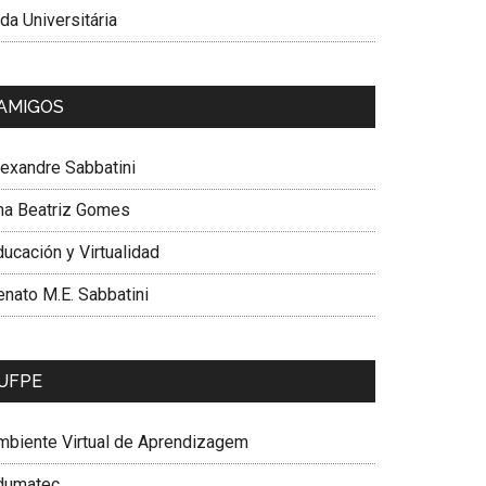
da Universitária
AMIGOS
lexandre Sabbatini
na Beatriz Gomes
ucación y Virtualidad
enato M.E. Sabbatini
UFPE
mbiente Virtual de Aprendizagem
dumatec