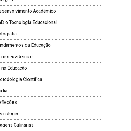
esenvolvimento Acadêmico
aD e Tecnologia Educacional
otografia
undamentos da Educação
umor acadêmico
A na Educação
todologia Cientí­fica
­dia
eflexões
ecnologia
iagens Culinárias