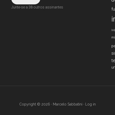
Junte-se a 38 outros assinantes
f
i
iv
mí
p
s
t
un
Copyright © 2026 · Marcelo Sabbatini ·
Log in