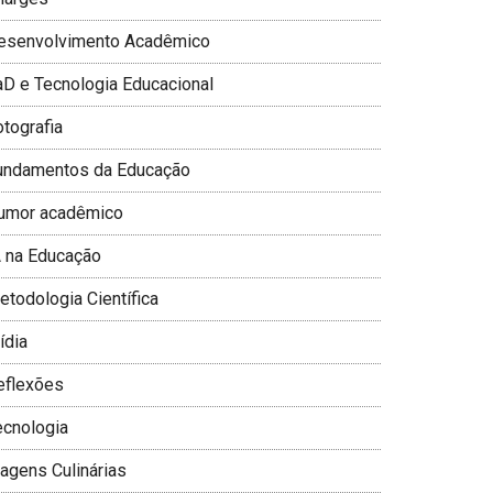
esenvolvimento Acadêmico
aD e Tecnologia Educacional
otografia
undamentos da Educação
umor acadêmico
A na Educação
todologia Cientí­fica
­dia
eflexões
ecnologia
iagens Culinárias