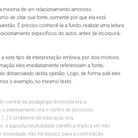
o é a mesma de um relacionamento amoroso:
o de citar sua fonte, somente por que ela está
stão. É preciso conhecê-la a fundo, realizar uma leitura
posicionamento específicos do autor, antes de incorporá-
a este tipo de interpretação errônea, por dois motivos.
mação eles imediatamente referenciam a fonte,
 se distanciando desta opinião. Logo, de forma sutil eles
jamos o exemplo, no mesmo texto:
o central da pedagogia tecnicista era a
e o planejamento era o centro do processo
. […] O problema da educação era,
a suposta neutralidade científica implica em não
 e sociedade; não há espaço para a contradição