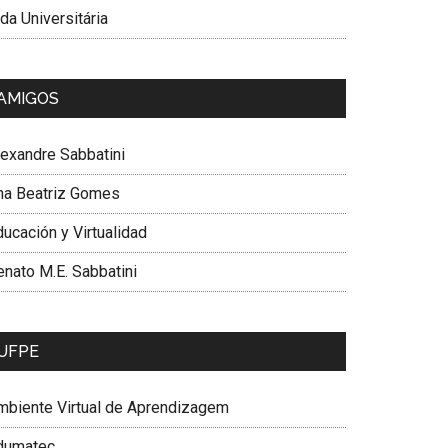
da Universitária
AMIGOS
lexandre Sabbatini
na Beatriz Gomes
ucación y Virtualidad
enato M.E. Sabbatini
UFPE
mbiente Virtual de Aprendizagem
dumatec