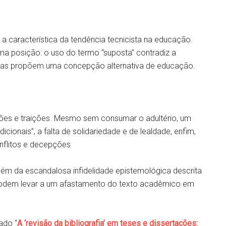
 a característica da tendência tecnicista na educação.
a posição: o uso do termo “suposta” contradiz a
l elas propõem uma concepção alternativa de educação.
ções e traições. Mesmo sem consumar o adultério, um
adicionais”, a falta de solidariedade e de lealdade, enfim,
nflitos e decepções
m da escandalosa infidelidade epistemológica descrita
a podem levar a um afastamento do texto acadêmico em
lado “
A ‘revisão da bibliografia’ em teses e dissertações: