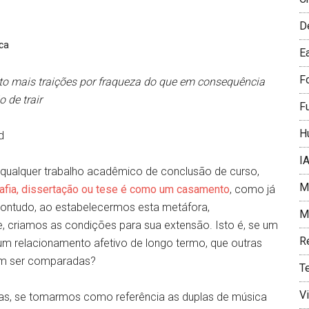
D
ica
E
F
o mais traições por fraqueza do que em consequência
 de trair
F
H
d
I
qualquer trabalho acadêmico de conclusão de curso,
Me
fia, dissertação ou tese
é como um
casamento
, como já
Contudo, ao estabelecermos esta metáfora,
Mí
 criamos as condições para sua extensão. Isto é, se um
R
m relacionamento afetivo de longo termo, que outras
ém ser comparadas?
T
V
as, se tomarmos como referência as duplas de música