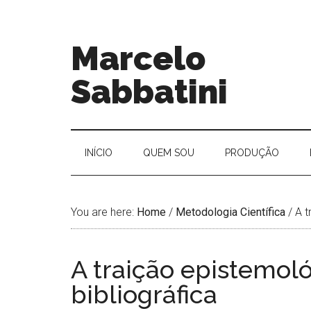
Marcelo
Sabbatini
INÍ­CIO
QUEM SOU
PRODUÇÃO
You are here:
Home
/
Metodologia Cientí­fica
/
A t
A traição epistemoló
bibliográfica