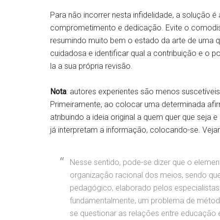
Para não incorrer nesta infidelidade, a soluçã
comprometimento e dedicação. Evite o comodism
resumindo muito bem o estado da arte de uma que
cuidadosa e identificar qual a contribuição e o 
la a sua própria revisão.
Nota
: autores experientes são menos suscetíveis 
Primeiramente, ao colocar uma determinada afir
atribuindo a ideia original a quem quer que seja e
já interpretam a informação, colocando-se. Ve
Nesse sentido, pode-se dizer que o element
organização racional dos meios, sendo qu
pedagógico, elaborado pelos especialistas
fundamentalmente, um problema de método: 
se questionar as relações entre educação