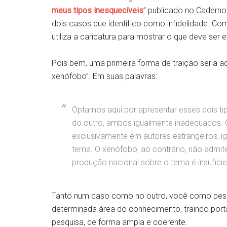
meus tipos inesquecíveis
” publicado no Caderno
dois casos que identifico como infidelidade. Co
utiliza a caricatura para mostrar o que deve ser e
Pois bem, uma primeira forma de traição seria a
xenófobo”. Em suas palavras:
Optamos aqui por apresentar esses dois ti
do outro, ambos igualmente inadequados. 
exclusivamente em autores estrangeiros, ig
tema. O xenófobo, ao contrário, não admite
produção nacional sobre o tema é insuficie
Tanto num caso como no outro, você como pesq
determinada área do conhecimento, traindo porta
pesquisa, de forma ampla e coerente.