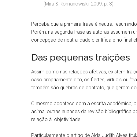
(Mira & Romanowiski, 2009, p. 3).
Perceba que a primeira frase é neutra, resumindo
Porém, na segunda frase as autoras assumem um
concepção de neutralidade científica e no fina
Das pequenas traições
Assim como nas relações afetivas, existem trai
caso propriamente dito, os flertes, virtuais ou “tr
também são quebras de contrato, que geram co
O mesmo acontece com a escrita acadêmica; alé
acima, outras nuances da revisão bibliográfic
relação à objetividade.
Particularmente o artigo de Alda Judith Alves titu