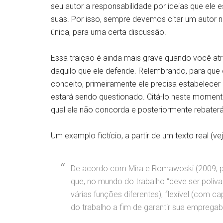
seu autor a responsabilidade por ideias que ele
suas. Por isso, sempre devemos citar um autor na
única, para uma certa discussão.
Essa traição é ainda mais grave quando você atr
daquilo que ele defende. Relembrando, para que
conceito, primeiramente ele precisa estabelece
estará sendo questionado. Citá-lo neste momento
qual ele não concorda e posteriormente rebaterá,
Um exemplo fictício, a partir de um texto real (ve
De acordo com Mira e Romawoski (2009, p. 
que, no mundo do trabalho “deve ser poliva
várias funções diferentes), flexível (com
do trabalho a fim de garantir sua empregabi