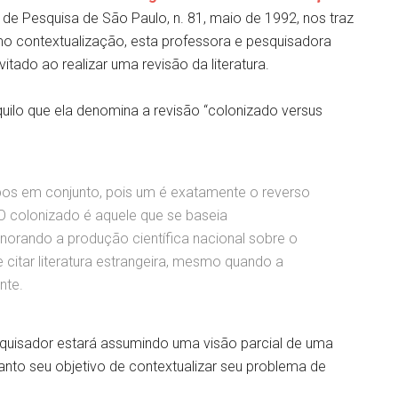
 de Pesquisa de São Paulo, n. 81, maio de 1992, nos traz
mo contextualização, esta professora e pesquisadora
vitado ao realizar uma revisão da literatura.
quilo que ela denomina a revisão “colonizado versus
pos em conjunto, pois um é exatamente o reverso
O colonizado é aquele que se baseia
norando a produção científica nacional sobre o
 citar literatura estrangeira, mesmo quando a
nte.
uisador estará assumindo uma visão parcial de uma
nto seu objetivo de contextualizar seu problema de