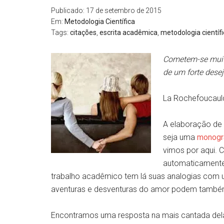
Publicado: 17 de setembro de 2015
Em:
Metodologia Cientí­fica
Tags:
citações
,
escrita acadêmica
,
metodologia cientí­f
Cometem-se muit
de um forte desejo
La Rochefoucaul
A elaboração de 
seja uma
monogra
vimos por aqui. 
automaticamente,
trabalho acadêmico tem lá suas analogias com u
aventuras e desventuras do amor podem tamb
Encontramos uma resposta na mais cantada del