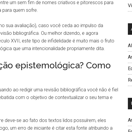
, entre um sem fim de nomes criativos e pitorescos para
Vi
 para quem sofre.
omo sua avaliação), caso você ceda ao impulso da
visão bibliográfica. Ou melhor dizendo, e agora
lo XVII, este tipo de infidelidade é muito mais o fruto
A
ógica que uma intencionalidade propriamente dita.
A
raição epistemológica? Como
Ed
R
ndo ao redigir uma revisão bibliográfica você não é fiel
ebatida com o objetivo de contextualizar o seu tema e
A
e deve-se ao fato dos textos lidos possuírem, eles
go, um erro de iniciante é citar esta fonte atribuindo a
E