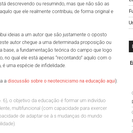
 está descrevendo ou resumindo, mas que não são as
F
quilo que ele realmente contribuiu, de forma original e
U
ibui ideias a um autor que são justamente o oposto
 este autor chegue a uma determinada proposição ou
r a base, a fundamentação teórica do campo que logo
, no qual ele está apenas “recontando” aquilo com o
E
 é uma espécie de infidelidade.
ja a
discussão sobre o neotecnicismo na educação aqui
):
6), o objetivo da educação é formar um indivíduo
lente, multifuncional (com capacidade para exercer
 capacidade de adaptar-se à s mudanças do mundo
lidade).