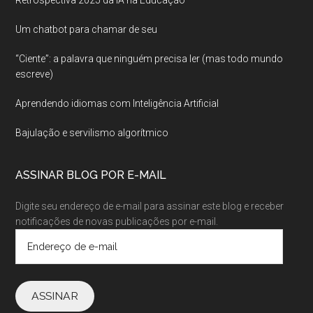
Um chatbot para chamar de seu
“Ciente”: a palavra que ninguém precisa ler (mas todo mundo
escreve)
Aprendendo idiomas com Inteligência Artificial
Bajulação e servilismo algorítmico
ASSINAR BLOG POR E-MAIL
Digite seu endereço de e-mail para assinar este blog e receber
notificações de novas publicações por e-mail.
Endereço
de
e-
mail
ASSINAR