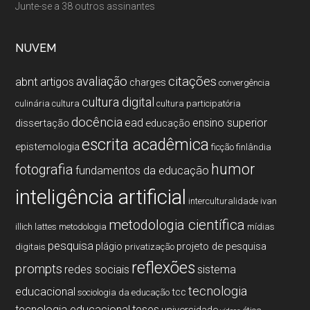
Junte-se a 38 outros assinantes
NUVEM
citações
avaliação
abnt
artigos
charges
convergência
cultura digital
culinária
cultura
cultura participatória
docência
ead
ensino superior
dissertação
educação
escrita acadêmica
epistemologia
ficção
finlândia
humor
fotografia
fundamentos da educação
inteligência artificial
interculturalidade
ivan
metodologia cientí­fica
illich
lattes
metodologia
mí­dias
pesquisa
plágio
projeto de pesquisa
digitais
privatização
reflexões
prompts
redes sociais
sistema
tecnologia
educacional
tcc
sociologia da educação
tecnologia educacional
teses
universidade