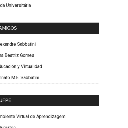
da Universitária
AMIGOS
lexandre Sabbatini
na Beatriz Gomes
ucación y Virtualidad
enato M.E. Sabbatini
UFPE
mbiente Virtual de Aprendizagem
dumatec