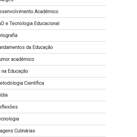
esenvolvimento Acadêmico
aD e Tecnologia Educacional
otografia
undamentos da Educação
umor acadêmico
A na Educação
todologia Cientí­fica
­dia
eflexões
ecnologia
iagens Culinárias