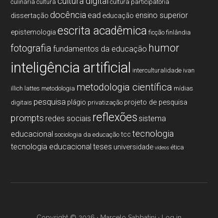
cultura digital
culinária
cultura
cultura participatória
docência
ead
ensino superior
dissertação
educação
escrita acadêmica
epistemologia
ficção
finlândia
humor
fotografia
fundamentos da educação
inteligência artificial
interculturalidade
ivan
metodologia cientí­fica
illich
lattes
metodologia
mí­dias
pesquisa
plágio
projeto de pesquisa
digitais
privatização
reflexões
prompts
redes sociais
sistema
tecnologia
educacional
tcc
sociologia da educação
tecnologia educacional
teses
universidade
ética
vídeos
Copyright © 2026 · Marcelo Sabbatini ·
Log in