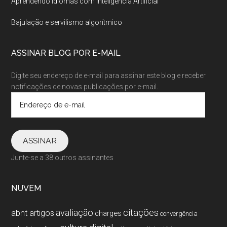
Aprendendo idiomas com Inteligência Artificial
Bajulação e servilismo algorítmico
ASSINAR BLOG POR E-MAIL
Digite seu endereço de e-mail para assinar este blog e receber
notificações de novas publicações por e-mail.
Endereço
de
e-
mail
ASSINAR
Junte-se a 38 outros assinantes
NUVEM
citações
avaliação
abnt
artigos
charges
convergência