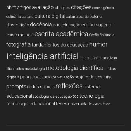
citações
avaliação
abnt
artigos
charges
convergência
cultura digital
culinária
cultura
cultura participatória
docência
ead
ensino superior
dissertação
educação
escrita acadêmica
epistemologia
ficção
finlândia
humor
fotografia
fundamentos da educação
inteligência artificial
interculturalidade
ivan
metodologia cientí­fica
illich
lattes
metodologia
mí­dias
pesquisa
plágio
projeto de pesquisa
digitais
privatização
reflexões
prompts
redes sociais
sistema
tecnologia
educacional
tcc
sociologia da educação
tecnologia educacional
teses
universidade
ética
vídeos