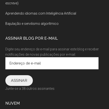
escreve)
Aprendendo idiomas com Inteligência Artificial
Bajulação e servilismo algorítmico
ASSINAR BLOG POR E-MAIL
Digite seu endereço de e-mail para assinar este blog e receber
notificações de novas publicações por e-mail.
Endereço
de
e-
mail
ASSINAR
Junte-se a 38 outros assinantes
NUVEM