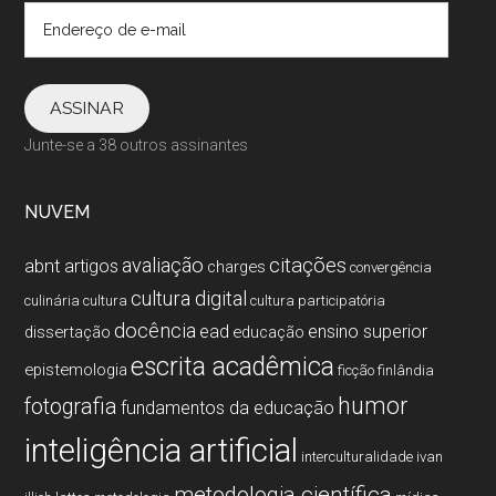
Endereço
de
e-
mail
ASSINAR
Junte-se a 38 outros assinantes
NUVEM
citações
avaliação
abnt
artigos
charges
convergência
cultura digital
culinária
cultura
cultura participatória
docência
ead
ensino superior
dissertação
educação
escrita acadêmica
epistemologia
ficção
finlândia
humor
fotografia
fundamentos da educação
inteligência artificial
interculturalidade
ivan
metodologia cientí­fica