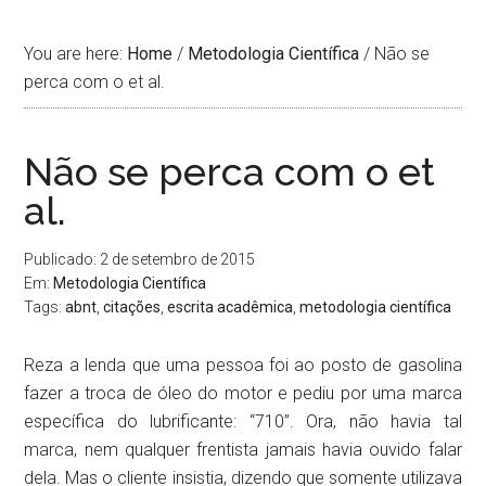
You are here:
Home
/
Metodologia Cientí­fica
/
Não se
perca com o et al.
Não se perca com o et
al.
Publicado: 2 de setembro de 2015
Em:
Metodologia Cientí­fica
Tags:
abnt
,
citações
,
escrita acadêmica
,
metodologia cientí­fica
Reza a lenda que uma pessoa foi ao posto de gasolina
fazer a troca de óleo do motor e pediu por uma marca
específica do lubrificante: “710”. Ora, não havia tal
marca, nem qualquer frentista jamais havia ouvido falar
dela. Mas o cliente insistia, dizendo que somente utilizava