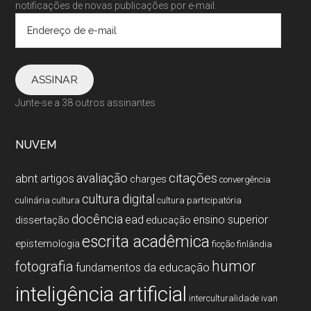
notificações de novas publicações por e-mail.
Endereço
de
e-
mail
ASSINAR
Junte-se a 38 outros assinantes
NUVEM
citações
avaliação
abnt
artigos
charges
convergência
cultura digital
culinária
cultura
cultura participatória
docência
ead
ensino superior
dissertação
educação
escrita acadêmica
epistemologia
ficção
finlândia
humor
fotografia
fundamentos da educação
inteligência artificial
interculturalidade
ivan