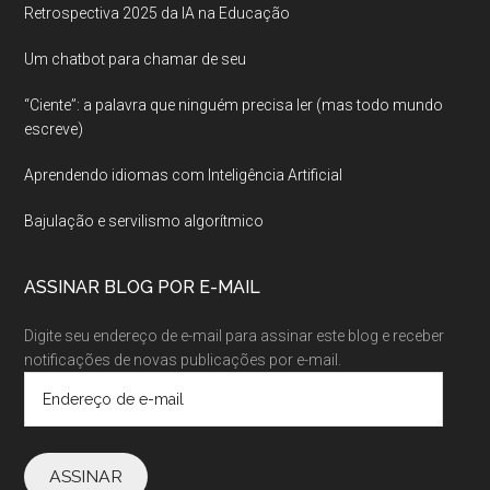
Retrospectiva 2025 da IA na Educação
Um chatbot para chamar de seu
“Ciente”: a palavra que ninguém precisa ler (mas todo mundo
escreve)
Aprendendo idiomas com Inteligência Artificial
Bajulação e servilismo algorítmico
ASSINAR BLOG POR E-MAIL
Digite seu endereço de e-mail para assinar este blog e receber
notificações de novas publicações por e-mail.
Endereço
de
e-
mail
ASSINAR