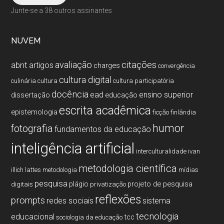
Junte-se a 38 outros assinantes
NUVEM
citações
avaliação
abnt
artigos
charges
convergência
cultura digital
culinária
cultura
cultura participatória
docência
ead
ensino superior
dissertação
educação
escrita acadêmica
epistemologia
ficção
finlândia
humor
fotografia
fundamentos da educação
inteligência artificial
interculturalidade
ivan
metodologia cientí­fica
illich
lattes
metodologia
mí­dias
pesquisa
plágio
projeto de pesquisa
digitais
privatização
reflexões
prompts
redes sociais
sistema
tecnologia
educacional
tcc
sociologia da educação