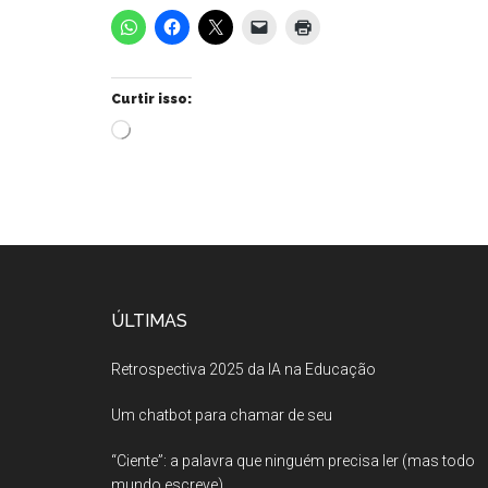
Curtir isso:
Carregando...
ÚLTIMAS
Retrospectiva 2025 da IA na Educação
Um chatbot para chamar de seu
“Ciente”: a palavra que ninguém precisa ler (mas todo
mundo escreve)