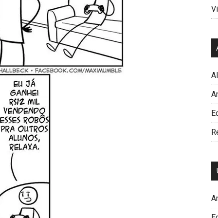
Vi
A
A
Ed
R
A
E