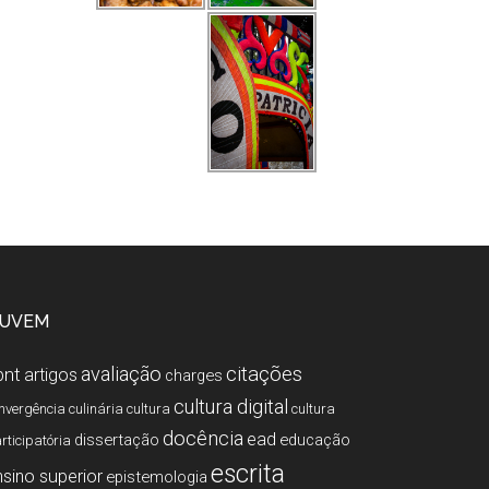
UVEM
citações
avaliação
bnt
artigos
charges
cultura digital
nvergência
culinária
cultura
cultura
docência
ead
dissertação
educação
rticipatória
escrita
nsino superior
epistemologia