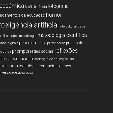
cadêmica
fotografia
ficção
finlândia
humor
undamentos da educação
nteligência artificial
interculturalidade
metodologia cientí­fica
an illich
lattes
metodologia
pesquisa
plágio
projeto de
­dias digitais
privatização
reflexões
prompts
redes sociais
esquisa
istema educacional
tcc
sociologia da educação
ecnologia
tecnologia educacional
teses
iversidade
ética
vídeos