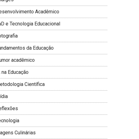
esenvolvimento Acadêmico
aD e Tecnologia Educacional
otografia
undamentos da Educação
umor acadêmico
A na Educação
todologia Cientí­fica
­dia
eflexões
ecnologia
iagens Culinárias