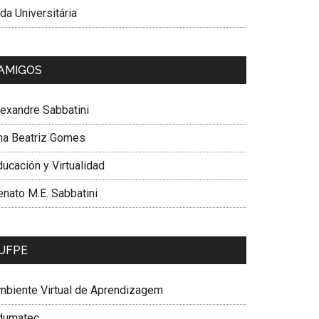
da Universitária
AMIGOS
lexandre Sabbatini
na Beatriz Gomes
ucación y Virtualidad
enato M.E. Sabbatini
UFPE
mbiente Virtual de Aprendizagem
dumatec