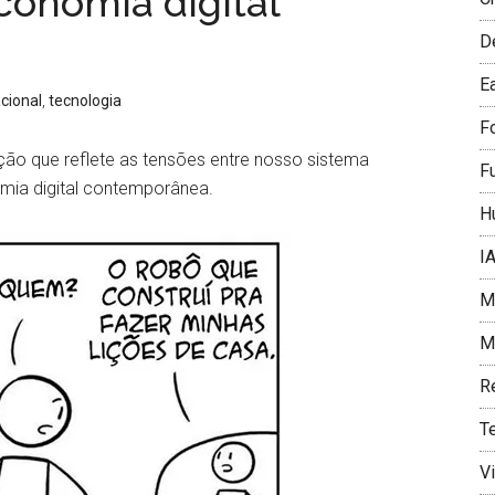
conomia digital
D
E
cional
,
tecnologia
F
ção que reflete as tensões entre nosso sistema
F
omia digital contemporânea.
H
I
Me
Mí
R
T
V