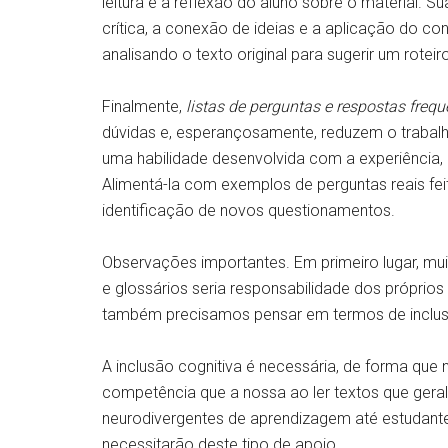
leitura e a reflexão do aluno sobre o material. Su
crítica, a conexão de ideias e a aplicação do c
analisando o texto original para sugerir um rotei
Finalmente,
listas de perguntas e respostas frequ
dúvidas e, esperançosamente, reduzem o trabalh
uma habilidade desenvolvida com a experiência,
Alimentá-la com exemplos de perguntas reais fei
identificação de novos questionamentos.
Observações importantes. Em primeiro lugar, m
e glossários seria responsabilidade dos própri
também precisamos pensar em termos de inclusão 
A inclusão cognitiva é necessária, de forma q
competência que a nossa ao ler textos que ge
neurodivergentes de aprendizagem até estudante
necessitarão deste tipo de apoio.