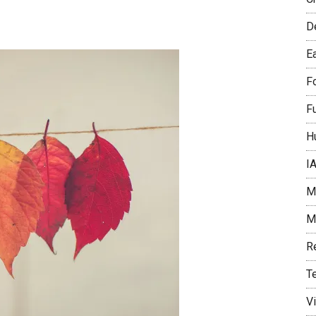
D
E
F
F
H
I
Me
Mí
R
T
V