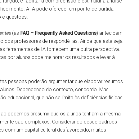
a função, é facilitar a compreensão e estimular a análise
onhecimento. A IA pode oferecer um ponto de partida,
ro e questões.
entes
(as
FAQ – Frequently Asked Questions
) antecipam
o dos professores de respondê-las. Ainda que esta seja
 as ferramentas de IA fornecem uma outra perspectiva.
tas por alunos pode melhorar os resultados e levar à
uitas pessoas poderão argumentar que elaborar resumos
os alunos. Dependendo do contexto, concordo. Mas
educacional, que não se limita às deficiências físicas.
ue não podemos presumir que os alunos tenham a mesma
ralmente são complexos. Considerando desde padrões
s com um capital cultural desfavorecido, muitos