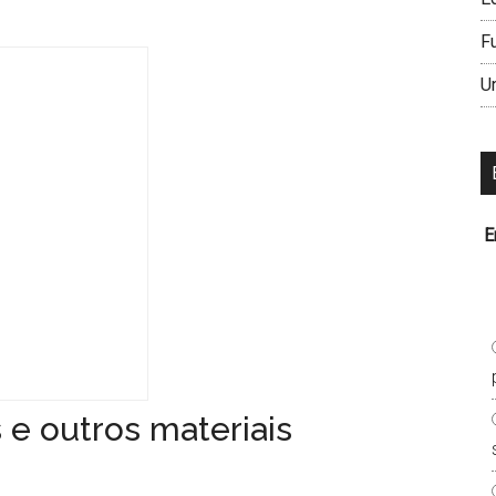
F
U
E
 e outros materiais