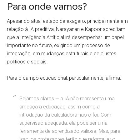
Para onde vamos?
Apesar do atual estado de exagero, principalmente em
relação à IA preditiva, Narayanan e Kapoor acreditam
que a Inteligência Artificial irá desempenhar um papel
importante no futuro, exigindo um processo de
integração, em mudanças estruturais e de ajustes
políticos e sociais.
Para o campo educacional, particularmente, afirma:
Sejamos claros — a IA não representa uma
ameaça à educação, assim como a
introdução da calculadora não o foi. Com
supervisão adequada, ela pode ser uma
ferramenta de aprendizado valiosa. Mas, para
isso, os professores terão que reformular o