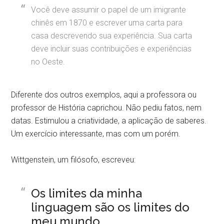
Você deve assumir o papel de um imigrante
chinês em 1870 e escrever uma carta para
casa descrevendo sua experiência. Sua carta
deve incluir suas contribuições e experiências
no Oeste.
Diferente dos outros exemplos, aqui a professora ou
professor de História caprichou. Não pediu fatos, nem
datas. Estimulou a criatividade, a aplicação de saberes.
Um exercício interessante, mas com um porém.
Wittgenstein, um filósofo, escreveu:
Os limites da minha
linguagem são os limites do
meu mundo.