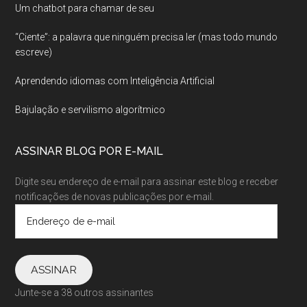
Um chatbot para chamar de seu
“Ciente”: a palavra que ninguém precisa ler (mas todo mundo
escreve)
Aprendendo idiomas com Inteligência Artificial
Bajulação e servilismo algorítmico
ASSINAR BLOG POR E-MAIL
Digite seu endereço de e-mail para assinar este blog e receber
notificações de novas publicações por e-mail.
Endereço
de
e-
mail
ASSINAR
Junte-se a 38 outros assinantes