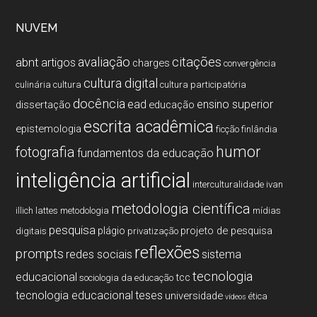
NUVEM
citações
avaliação
abnt
artigos
charges
convergência
cultura digital
culinária
cultura
cultura participatória
docência
ead
ensino superior
dissertação
educação
escrita acadêmica
epistemologia
ficção
finlândia
humor
fotografia
fundamentos da educação
inteligência artificial
interculturalidade
ivan
metodologia cientí­fica
illich
lattes
metodologia
mí­dias
pesquisa
plágio
projeto de pesquisa
digitais
privatização
reflexões
prompts
redes sociais
sistema
tecnologia
educacional
tcc
sociologia da educação
tecnologia educacional
teses
universidade
ética
vídeos