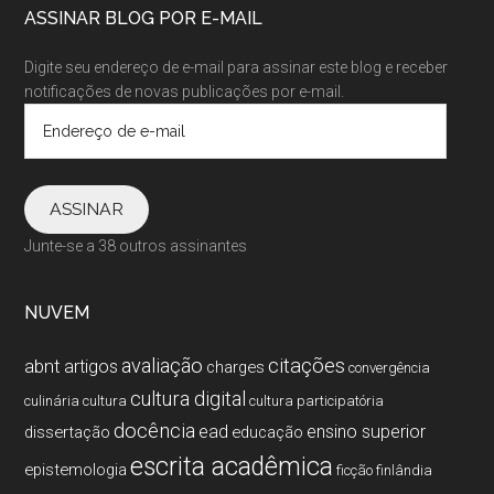
ASSINAR BLOG POR E-MAIL
Digite seu endereço de e-mail para assinar este blog e receber
notificações de novas publicações por e-mail.
Endereço
de
e-
mail
ASSINAR
Junte-se a 38 outros assinantes
NUVEM
citações
avaliação
abnt
artigos
charges
convergência
cultura digital
culinária
cultura
cultura participatória
docência
ead
ensino superior
dissertação
educação
escrita acadêmica
epistemologia
ficção
finlândia