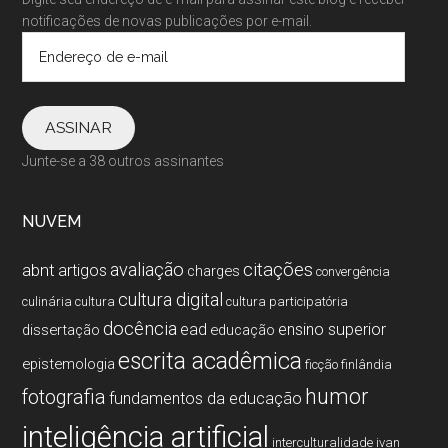
notificações de novas publicações por e-mail.
Endereço
de
e-
mail
ASSINAR
Junte-se a 38 outros assinantes
NUVEM
citações
avaliação
abnt
artigos
charges
convergência
cultura digital
culinária
cultura
cultura participatória
docência
ead
ensino superior
dissertação
educação
escrita acadêmica
epistemologia
ficção
finlândia
humor
fotografia
fundamentos da educação
inteligência artificial
interculturalidade
ivan