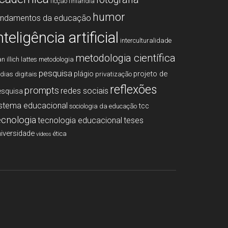
ficção
finlândia
humor
undamentos da educação
nteligência artificial
interculturalidade
metodologia cientí­fica
an illich
lattes
metodologia
pesquisa
plágio
projeto de
­dias digitais
privatização
reflexões
prompts
redes sociais
esquisa
istema educacional
tcc
sociologia da educação
ecnologia
tecnologia educacional
teses
iversidade
ética
vídeos