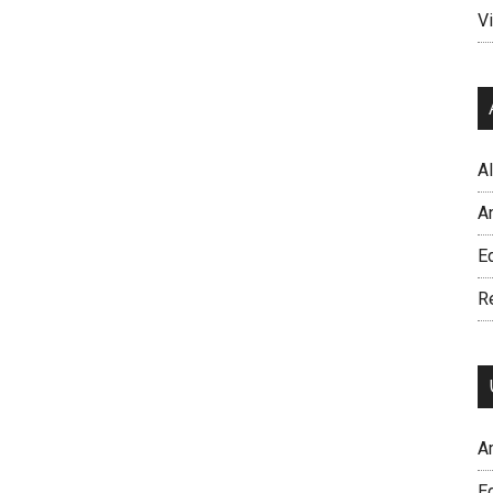
Vi
A
A
Ed
R
A
E