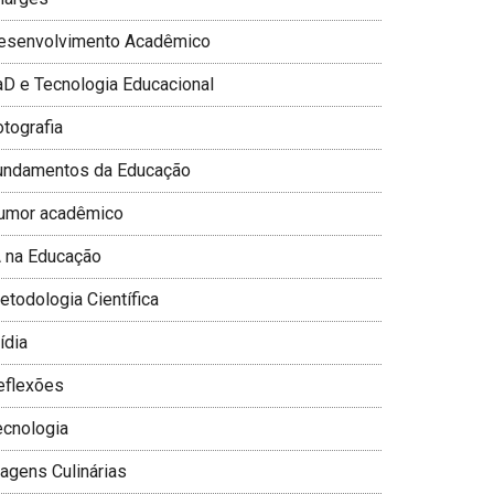
esenvolvimento Acadêmico
aD e Tecnologia Educacional
otografia
undamentos da Educação
umor acadêmico
A na Educação
todologia Cientí­fica
­dia
eflexões
ecnologia
iagens Culinárias