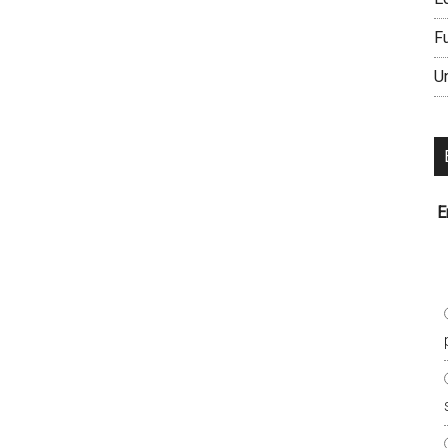
F
U
E