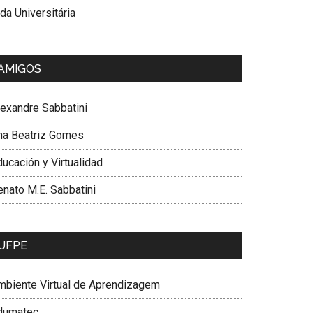
da Universitária
AMIGOS
lexandre Sabbatini
na Beatriz Gomes
ucación y Virtualidad
enato M.E. Sabbatini
UFPE
mbiente Virtual de Aprendizagem
dumatec