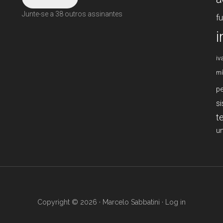
Junte-se a 38 outros assinantes
f
i
iv
mí
p
s
t
un
Copyright © 2026 · Marcelo Sabbatini ·
Log in