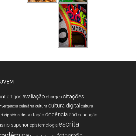
UVEM
citações
avaliação
bnt
artigos
charges
cultura digital
nvergência
culinária
cultura
cultura
docência
ead
dissertação
educação
rticipatória
escrita
nsino superior
epistemologia
cadêmica
fotografia