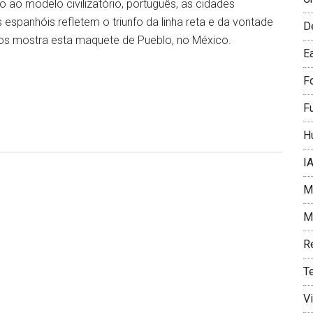
 ao modelo civilizatório, português, as cidades
 espanhóis refletem o triunfo da linha reta e da vontade
D
s mostra esta maquete de Pueblo, no México.
E
F
F
H
I
Me
Mí
R
T
V