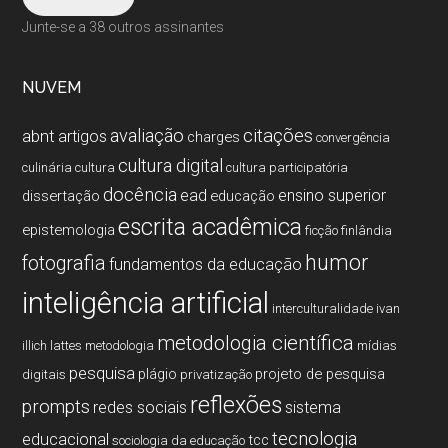
Junte-se a 38 outros assinantes
NUVEM
citações
avaliação
abnt
artigos
charges
convergência
cultura digital
culinária
cultura
cultura participatória
docência
ead
ensino superior
dissertação
educação
escrita acadêmica
epistemologia
ficção
finlândia
humor
fotografia
fundamentos da educação
inteligência artificial
interculturalidade
ivan
metodologia cientí­fica
illich
lattes
metodologia
mí­dias
pesquisa
plágio
projeto de pesquisa
digitais
privatização
reflexões
prompts
redes sociais
sistema
tecnologia
educacional
tcc
sociologia da educação