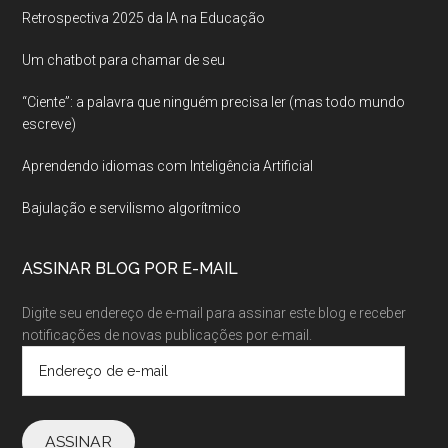
Retrospectiva 2025 da IA na Educação
Um chatbot para chamar de seu
“Ciente”: a palavra que ninguém precisa ler (mas todo mundo
escreve)
Aprendendo idiomas com Inteligência Artificial
Bajulação e servilismo algorítmico
ASSINAR BLOG POR E-MAIL
Digite seu endereço de e-mail para assinar este blog e receber
notificações de novas publicações por e-mail.
Endereço
de
e-
mail
ASSINAR