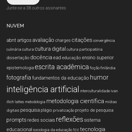
Junte-se a 38 outros assinantes
NUVEM
citações
avaliação
abnt
artigos
charges
convergência
cultura digital
culinária
cultura
cultura participatória
docência
ead
ensino superior
dissertação
educação
escrita acadêmica
epistemologia
ficção
finlândia
humor
fotografia
fundamentos da educação
inteligência artificial
interculturalidade
ivan
metodologia cientí­fica
illich
lattes
metodologia
mí­dias
pesquisa
plágio
projeto de pesquisa
digitais
privatização
reflexões
prompts
redes sociais
sistema
tecnologia
educacional
tcc
sociologia da educação