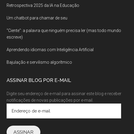
Retrospectiva 2025 da IA na Educação
Um chatbot para chamar de seu
“Ciente”: a palavra que ninguém precisa ler (mas todo mundo
escreve)
Aprendendo idiomas com Inteligência Artificial
Bajulação e servilismo algorítmico
ASSINAR BLOG POR E-MAIL
Digite seu endereço de e-mail para assinar este blog e receber
notificações de novas publicações por e-mail.
Endereço
de
e-
mail
ASSINAR